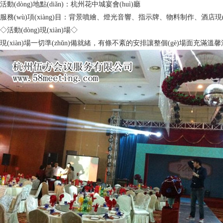
活動(dòng)地點(diǎn)：
杭州花中城宴會(huì)廳
服務(wù)項(xiàng)目：
背景噴繪、燈光音響、指示牌、物料制作、酒店現(x
◇活動(dòng)現(xiàn)場◇
現(xiàn)場一切準(zhǔn)備就緒，有條不紊的安排讓整個(gè)場面充滿溫馨浪