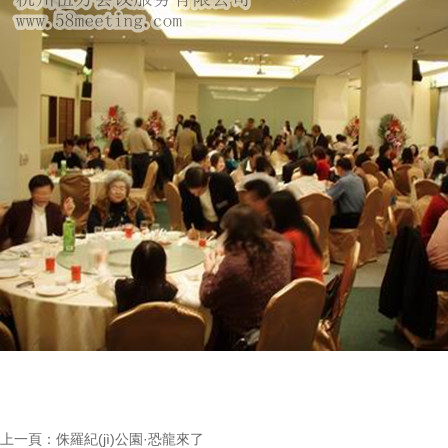
上一頁：
侏羅紀(jì)公園·恐龍來了