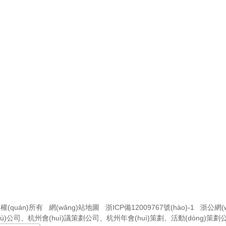
權(quán)所有
網(wǎng)站地圖
浙ICP備12009767號(hào)-1
浙公網(w
wù)公司
、
杭州會(huì)議策劃公司
、
杭州年會(huì)策劃
、
活動(dòng)策劃