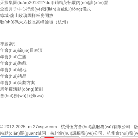
天搜集團(tuán)2013年?duì)I銷精英拓展內(nèi)訓(xùn)營
全國月子中心行業(yè)聯(lián)盟啟動(dòng)儀式
綠城·龍山玫瑰園樣板房開放
數(shù)碼大方校長高峰論壇（杭州）
專題索引
年會(huì)節(jié)目表演
年會(huì)主題
年會(huì)游戲
年會(huì)場地
年會(huì)禮品
年會(huì)策劃方案
周年慶活動(dòng)策劃
會(huì)務(wù)服務(wù)
© 2012-2025
m.27xsgw.com
杭州伍方會(huì)議服務(wù)有限公司 版
站點(diǎn)關(guān)鍵詞：
杭州會(huì)議服務(wù)公司
、
杭州會(huì)務(