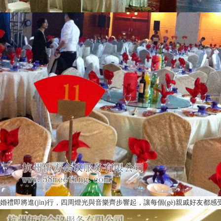
婚禮即將進(jìn)行，四周燈光與音樂齊步響起，讓每個(gè)親戚好友都