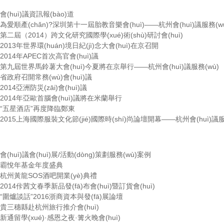
會(huì)議資訊報(bào)道
為愛順產(chǎn)?深圳第十一屆胎教音樂會(huì)——杭州會(huì)議服務(w
第二屆（2014）跨文化研究國際學(xué)術(shù)研討會(huì)
2013年世界環(huán)境日紀(jì)念大會(huì)在京召開
2014年APEC首次高官會(huì)議
第九屆世界馬鈴薯大會(huì)今夏將在京舉行——杭州會(huì)議服務(wù)
省政府召開常務(wù)會(huì)議
2014亞洲防災(zāi)會(huì)議
2014年亞歐首腦會(huì)議將在米蘭舉行
“五星酒店”再度降臨鄭東
2015上海國際服裝文化節(jié)國際時(shí)尚論壇開幕——杭州會(huì)議服
會(huì)議會(huì)展/活動(dòng)策劃服務(wù)案例
霸悅年基金年度盛典
杭州黃龍SOS酒吧開業(yè)典禮
2014佧茜文春季新品發(fā)布會(huì)暨訂貨會(huì)
“圍爐談話”2016浙商資本與發(fā)展論壇
貴三穗縣赴杭州旅行推介會(huì)
新通留學(xué)·感恩之夜·篝火晚會(huì)