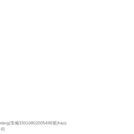
ǎng)安備33010802005496號(hào)
公司