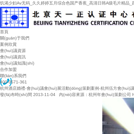
饥渴少妇Av无码_久久婷婷五月综合色国产香蕉_高清日韩A级毛片精品_
首頁
關(guān)于我們
案例欣賞
會(huì)議資源
會(huì)議資訊
會(huì)議知識(shí)
合作加盟
聯(lián)系我們
400-0571-361
杭州酒店婚禮-會(huì)議會(huì)展活動(dòng)策劃案例-杭州伍方會(huì
發(fā)布時(shí)間 2013-11-04 內(nèi)容來源：杭州年會(huì)策劃公司 http