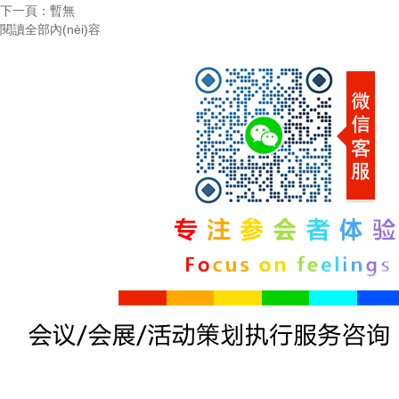
下一頁：暫無
閱讀全部內(nèi)容