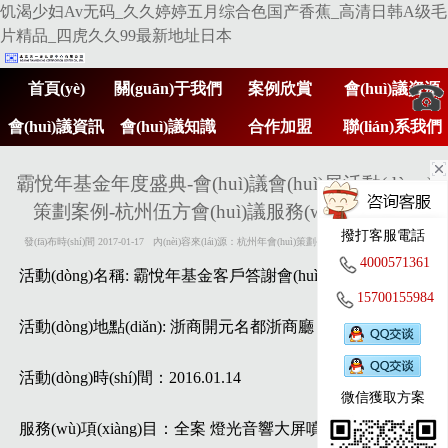
饥渴少妇Av无码_久久婷婷五月综合色国产香蕉_高清日韩A级毛
片精品_四虎久久99最新地址日本
首頁(yè)
關(guān)于我們
案例欣賞
會(huì)議資源
會(huì)議資訊
會(huì)議知識
合作加盟
聯(lián)系我們
400
(shí)
霸悅年基金年度盛典-會(huì)議會(huì)展活動(dòng)
策劃案例-杭州伍方會(huì)議服務(wù)有限公司
撥打客服電話
057
發(fā)布時(shí)間 2017-01-17 內(nèi)容來(lái)源：杭州年會(huì)策劃公司 http://m.27xsgw.com
4000571361
活動(dòng)名稱:
霸悅年基金客戶答謝會(huì)暨年度盛典
15700155984
活動(dòng)地點(diǎn):
浙商開元名都浙商廳
361
活動(dòng)時(shí)間
：2016.01.14
微信獲取方案
服務(wù)項(xiàng)目
：全案 燈光音響大屏噴繪空飄道旗等