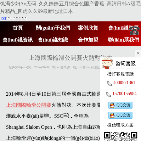
饥渴少妇Av无码_久久婷婷五月综合色国产香蕉_高清日韩A级毛
片精品_四虎久久99最新地址日本
首頁
關(guān)于我們
案例欣賞
會(huì)議資源
會(huì)議資訊
會(huì)議知識
合作加盟
聯(lián)系我們
400
(shí)
上海國際輪滑公開賽火熱對決中
發(fā)布時(shí)間：2014-08-08 內(nèi)容來源：杭州年會(huì)策劃公司 http://m.27xsgw.com
撥打客服電話
057
4000571361
2014年8月4日至10日第三屆全國自由式輪滑錦標(biāo)賽暨
15700155984
上海國際輪滑公開賽
火熱對決。本次比賽開幕式在上海外
361
灘親水平臺(tái)舉辦。SSO，全稱為
微信獲取方案
Shanghai Slalom Open，也即為上海自由式輪滑公開賽，是
上海輪滑運(yùn)動(dòng)的一個(gè)標(biāo)志，是國際輪