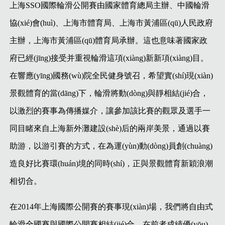
上海SSO國際輪滑公開賽由國家體育總局主辦、中國輪滑
協(xié)會(huì)、上海市體育局、上海市黃浦區(qū)人民政府
主辦，上海市黃浦區(qū)體育局承辦。這也意味著國家政
府已經(jīng)接受并重視輪滑這項(xiàng)新新項(xiàng)目。
在響應(yīng)國務(wù)院全民健身號召，希望實(shí)現(xiàn)
景觀體育的當(dāng)下，輪滑將動(dòng)與靜相結(jié)合，
以激烈的賽事為傳播媒介，讓參加該比賽的觀眾及選手一
同目睹來自上海新外灘建設(shè)后的兩岸美景，通過以賽
助游，以游引賽的方式，在為運(yùn)動(dòng)員創(chuàng)
造良好比賽環(huán)境的同時(shí)，正與景觀體育新穎浪潮
相切合。
在2014年上海國際公開賽的賽事現(xiàn)場，我們將自由式
輪滑全國賽與國際公開賽相結(jié)合，在前者成績優(yōu)