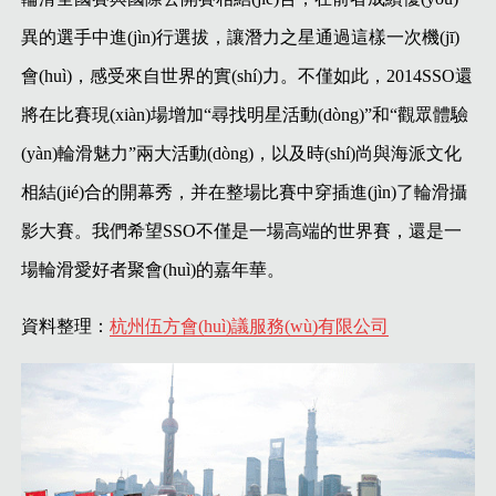
異的選手中進(jìn)行選拔，讓潛力之星通過這樣一次機(jī)
會(huì)，感受來自世界的實(shí)力。不僅如此，2014SSO還
將在比賽現(xiàn)場增加“尋找明星活動(dòng)”和“觀眾體驗
(yàn)輪滑魅力”兩大活動(dòng)，以及時(shí)尚與海派文化
相結(jié)合的開幕秀，并在整場比賽中穿插進(jìn)了輪滑攝
影大賽。我們希望SSO不僅是一場高端的世界賽，還是一
場輪滑愛好者聚會(huì)的嘉年華。
資料整理：
杭州伍方會(huì)議服務(wù)有限公司