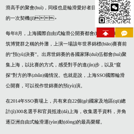
滑高手的聚會(huì)，同樣也是輪滑愛好者目睹高水平對決
的一次契機(jī)。
每年8月，上海國際自由式輪滑公開賽都會(huì)在有萬國建
筑博覽群之稱的外灘，上演一場該年世界錦標(biāo)賽賽前
的“預(yù)決賽”。出席世錦賽的各國家隊(duì)伍都會(huì)聚
集上海，以比賽的方式，感受對手的進(jìn)步，以及“窺
探”對方的準(zhǔn)備情況。也就是說，上海SSO國際輪滑
公開賽，可以視作世錦賽的預(yù)演。
在2014年SSO賽場上，共有來自22個(gè)國家及地區(qū)總
計(jì)300名選手和官員抵達(dá)上海，收集選手資料，并角
逐亞洲自由式輪滑運(yùn)動(dòng)的最高榮耀。