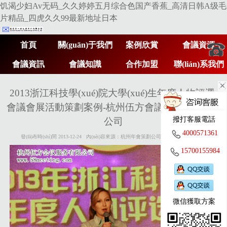
饥渴少妇Av无码_久久婷婷五月综合色国产香蕉_高清日韩A级毛
片精品_四虎久久99最新地址日本
首頁
關(guān)于我們
案例欣賞
會議資源
會議資訊
會議知識
合作加盟
聯(lián)系我們
400
2013浙江科技學(xué)院大學(xué)生年度人物評選-
會議會展活動策劃案例-杭州伍方會議服務(wù)有限
撥打客服電話
公司
057
4000571361
發(fā)布時(shí)間 2013-12-24 內(nèi)容來源：杭州年會策劃公司 http://m.27xsgw.com
15700155984
361
微信獲取方案