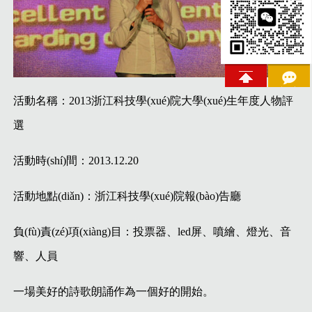
活動名稱
：2013浙江科技學(xué)院大學(xué)生年度人物評
選
活動時(shí)間
：2013.12.20
活動地點(diǎn)
：浙江科技學(xué)院報(bào)告廳
負(fù)責(zé)項(xiàng)目
：投票器、led屏、噴繪、燈光、音
響、人員
一場美好的詩歌朗誦作為一個好的開始。